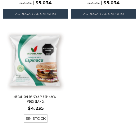
$5.034
$5.034
$5.923
$5.923
MEDALLON DE SOJA Y ESPINACA -
VEGGIELAND...
$4.235
SIN STOCK