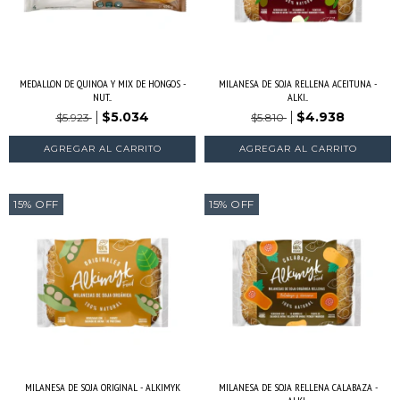
MEDALLON DE QUINOA Y MIX DE HONGOS -
MILANESA DE SOJA RELLENA ACEITUNA -
NUT...
ALKI...
$5.034
$4.938
$5.923
$5.810
15
%
OFF
15
%
OFF
MILANESA DE SOJA ORIGINAL - ALKIMYK
MILANESA DE SOJA RELLENA CALABAZA -