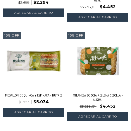
ALKI...
$2.294
$2.699
$4.452
$5.238,01
15
%
OFF
15
%
OFF
MEDALLON DE QUINOA Y ESPINACA - NUTREE
MILANESA DE SOJA RELLENA CEBOLLA -
ALKIM...
$5.034
$5.923
$4.452
$5.238,01