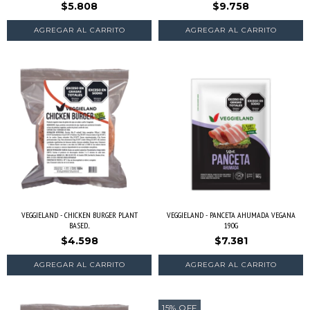
$5.808
$9.758
VEGGIELAND - CHICKEN BURGER PLANT
VEGGIELAND - PANCETA AHUMADA VEGANA
BASED...
190G
$4.598
$7.381
15
%
OFF