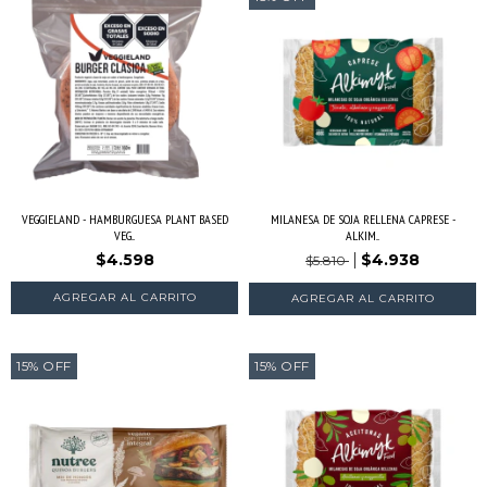
VEGGIELAND - HAMBURGUESA PLANT BASED
MILANESA DE SOJA RELLENA CAPRESE -
VEG...
ALKIM...
$4.598
$4.938
$5.810
15
%
OFF
15
%
OFF