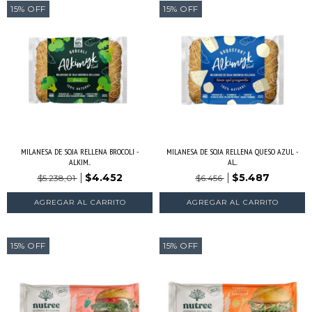
15
%
OFF
15
%
OFF
MILANESA DE SOJA RELLENA BROCOLI -
MILANESA DE SOJA RELLENA QUESO AZUL -
ALKIM...
AL...
$4.452
$5.487
$5.238,01
$6.456
15
%
OFF
15
%
OFF