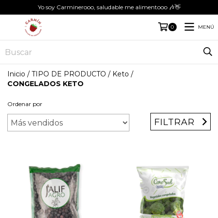
Yo soy Carminerooo, saludable me alimentooo 🎶👋
MENÚ
0
Inicio
/
TIPO DE PRODUCTO
/
Keto
/
CONGELADOS KETO
Ordenar por
FILTRAR