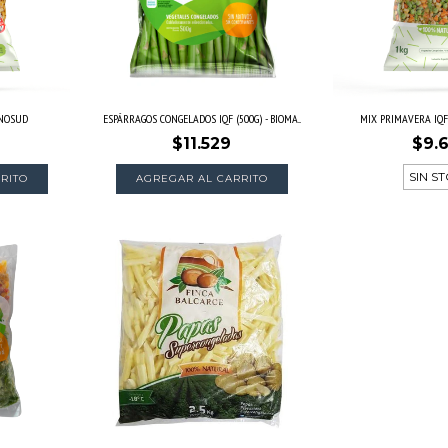
ONOSUD
ESPÁRRAGOS CONGELADOS IQF (500G) - BIOMA...
MIX PRIMAVERA IQF
$11.529
$9.
SIN S