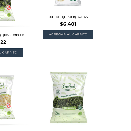
COLIFLOR IQF (750GR) - GREENS
$6.401
F (1KG) - CONOSUD
022