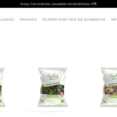
Yo soy Carminerooo, saludable me alimentooo 🎶👋
ELADOS
PROMOS
FILTRAR POR TIPO DE ALIMENTOS
IN