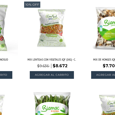
10
%
OFF
CONOSUD
MIX LENTEJAS CON VEGETALES IQF (1KG) - C...
MIX DE HONGOS IQF
$8.672
$7.70
$9.636
AGREGAR AL CARRITO