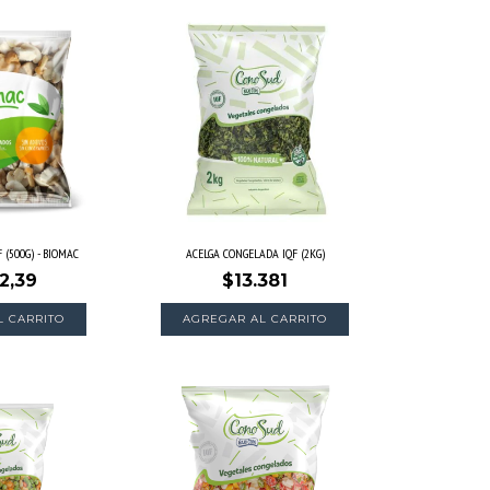
 (500G) - BIOMAC
ACELGA CONGELADA IQF (2KG)
2,39
$13.381