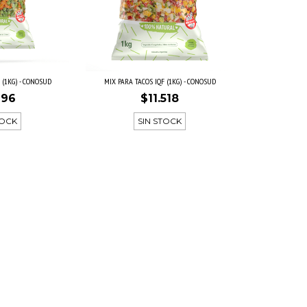
 (1KG) - CONOSUD
MIX PARA TACOS IQF (1KG) - CONOSUD
696
$11.518
TOCK
SIN STOCK