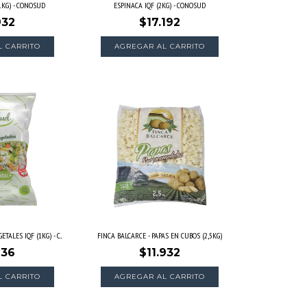
1KG) - CONOSUD
ESPINACA IQF (2KG) - CONOSUD
932
$17.192
AGREGAR AL CARRITO
ALES IQF (1KG) - C...
FINCA BALCARCE - PAPAS EN CUBOS (2,5KG)
636
$11.932