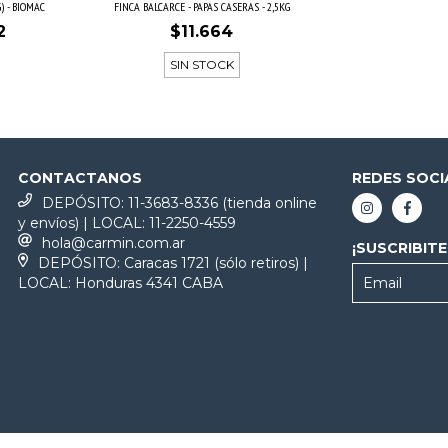
) - BIOMAC
FINCA BALCARCE - PAPAS CASERAS - 2,5KG
2
$11.664
SIN STOCK
CONTACTANOS
REDES SOCI
DEPÓSITO: 11-3683-8336 (tienda online
y envíos) | LOCAL: 11-2250-4559
hola@carmin.com.ar
¡SUSCRIBIT
DEPÓSITO: Caracas 1721 (sólo retiros) |
LOCAL: Honduras 4341 CABA