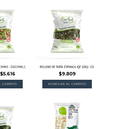
INIS - ZUCCHINI, C...
RELLENO DE TARTA ESPINACA IQF (1KG) - CO...
$5.616
$9.809