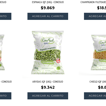
ONOSUD
ESPINACA IQF (1KG) - CONOSUD
CHAMPIGNON FILETEADO 
$9.869
$18.
RITO
) - CONOSUD
ARVEJAS IQF (1KG) - CONOSUD
CHOCLO IQF (1K
$9.342
$8.
RITO
AGREGAR AL CARRITO