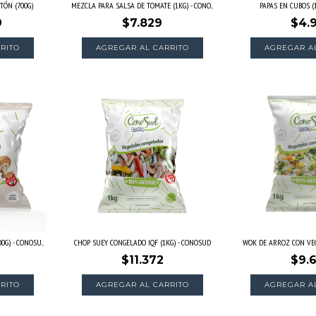
TÓN (700G)
MEZCLA PARA SALSA DE TOMATE (1KG) - CONO...
PAPAS EN CUBOS (
9
$7.829
$4.
G) - CONOSU...
CHOP SUEY CONGELADO IQF (1KG) - CONOSUD
WOK DE ARROZ CON VEGET
$11.372
$9.