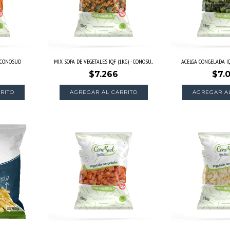
- CONOSUD
MIX SOPA DE VEGETALES IQF (1KG) - CONOSU...
ACELGA CONGELADA IQ
$7.266
$7.
RITO