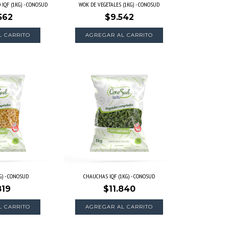
IQF (1KG) - CONOSUD
WOK DE VEGETALES (1KG) - CONOSUD
562
$9.542
G) - CONOSUD
CHAUCHAS IQF (1KG) - CONOSUD
819
$11.840
AGREGAR AL CARRITO