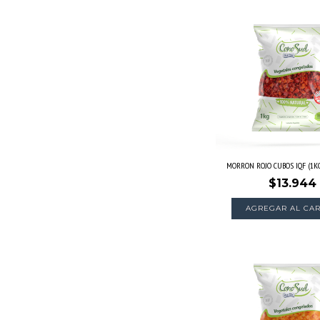
MORRON ROJO CUBOS IQF (1KG
$13.944
AGREGAR AL CAR