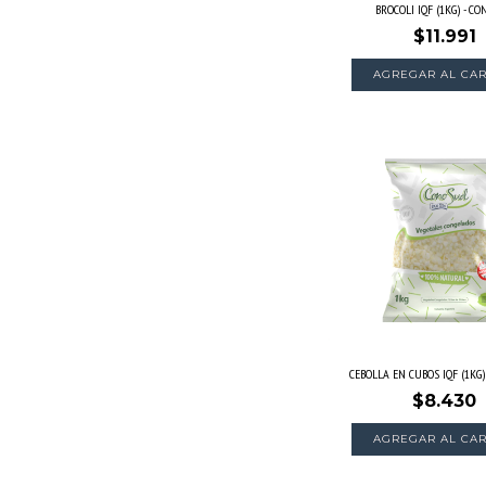
BROCOLI IQF (1KG) - C
$11.991
AGREGAR AL CAR
CEBOLLA EN CUBOS IQF (1KG
$8.430
AGREGAR AL CAR